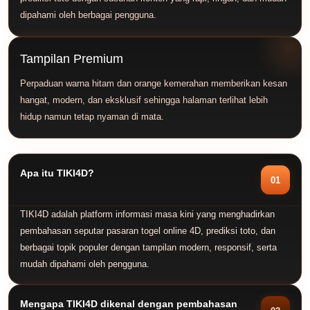
dipahami oleh berbagai pengguna.
Tampilan Premium
Perpaduan warna hitam dan orange kemerahan memberikan kesan
hangat, modern, dan eksklusif sehingga halaman terlihat lebih
hidup namun tetap nyaman di mata.
Apa itu TIKI4D?
01
TIKI4D adalah platform informasi masa kini yang menghadirkan
pembahasan seputar pasaran togel online 4D, prediksi toto, dan
berbagai topik populer dengan tampilan modern, responsif, serta
mudah dipahami oleh pengguna.
Mengapa TIKI4D dikenal dengan pembahasan