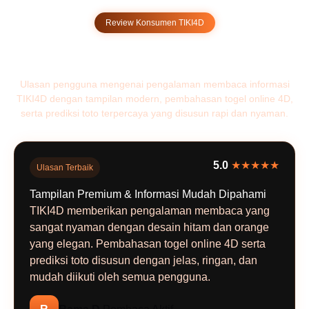
Review Konsumen TIKI4D
TIKI4D | Tips Jitu Pasaran Togel Online 4D Bersama
Prediksi Toto Terpercaya no.1 di Asia
Ulasan pengguna mengenai pengalaman membaca informasi
TIKI4D dengan tampilan modern, pembahasan togel online 4D,
serta prediksi toto terpercaya yang disusun rapi dan nyaman.
5.0
★★★★★
Ulasan Terbaik
Tampilan Premium & Informasi Mudah Dipahami
TIKI4D memberikan pengalaman membaca yang
sangat nyaman dengan desain hitam dan orange
yang elegan. Pembahasan togel online 4D serta
prediksi toto disusun dengan jelas, ringan, dan
mudah diikuti oleh semua pengguna.