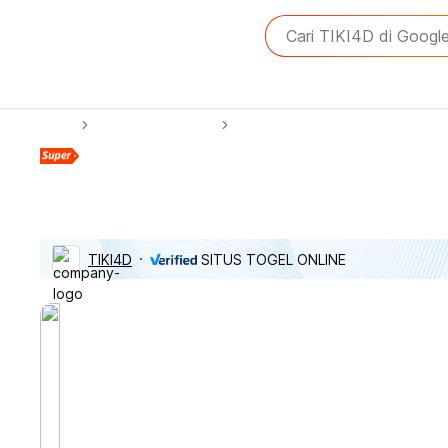
iphones 16
What are you looking 
Cari TIKI4D di Googl
torras phone case
samsung note 20 5g 
TIKI4D
FREE BET 5X
TOGEL ONLINE
iphones 15 pro max
TIKI4D
SITUS TOGEL ONLINE
TOGEL 4D
TIKI4D | Tips Jitu Pasaran Togel Online 4
Terpercaya no.1 di Asia
#1
most popular
There are best reviews
779.234.123 sold
TIKI4D
SITUS TOGEL ONLINE