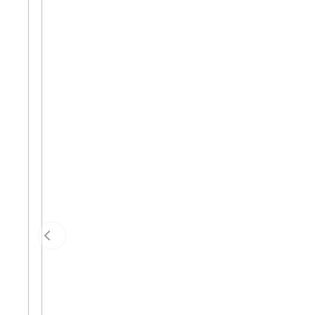
Previous slide