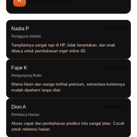
R
Rama D
Pembaca Aktif
Nadia P
★★★★★
Pengguna Mobile
Tampilannya sangat rapi di HP, tidak berantakan, dan enak
dibaca untuk pembahasan togel online 4D.
Fajar K
★★★★★
Pengunjung Rutin
Warna hitam dan orange terlihat premium, sementara kontennya
mudah dipahami tanpa ribet.
Dion A
★★★★★
Pembaca Harian
Akses cepat dan pembahasan prediksi toto sangat jelas. Cocok
untuk referensi harian.