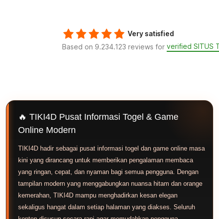
5.0
Very satisfied
verified SITUS
Based on 9.234.123 reviews for
🔥 TIKI4D Pusat Informasi Togel & Game
Online Modern
TIKI4D hadir sebagai pusat informasi togel dan game online masa
kini yang dirancang untuk memberikan pengalaman membaca
yang ringan, cepat, dan nyaman bagi semua pengguna. Dengan
tampilan modern yang menggabungkan nuansa hitam dan orange
kemerahan, TIKI4D mampu menghadirkan kesan elegan
sekaligus hangat dalam setiap halaman yang diakses. Seluruh
konten disusun secara rapi agar memudahkan pengguna