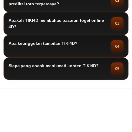
02
prediksi toto terpercaya?
TIKI4D dikenal karena menyajikan pembahasan prediksi toto
Apakah TIKI4D membahas pasaran togel online
dengan gaya penulisan yang ringan, alur informasi yang jelas, dan
03
4D?
tampilan yang rapi sehingga pengguna dapat menikmati isi konten
dengan lebih nyaman tanpa terasa rumit.
Ya, TIKI4D menghadirkan pembahasan pasaran togel online 4D
Apa keunggulan tampilan TIKI4D?
secara informatif dengan gaya yang sederhana namun tetap
04
modern, sehingga pengguna lebih mudah memahami topik populer
dalam dunia togel online masa kini.
Keunggulan tampilan TIKI4D terletak pada desain yang elegan,
Siapa yang cocok menikmati konten TIKI4D?
navigasi yang mudah, dan struktur halaman yang responsif
05
sehingga nyaman diakses melalui mobile, tablet, maupun desktop
tanpa mengurangi kenyamanan membaca.
Konten TIKI4D cocok untuk pengguna yang ingin mengikuti
pembahasan pasaran togel online 4D, prediksi toto, dan berbagai
topik masa kini dengan gaya penyajian yang sederhana, modern,
d
Source on TIKI4D.com
Sell on TIK
dan mudah dipahami.
Request for Quotation
Start selling
payments
Membership program
Seller Central