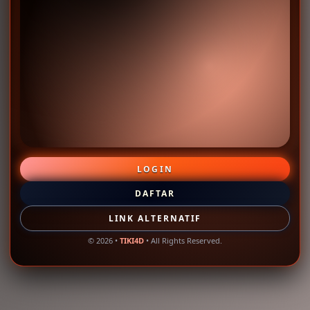
LOGIN
DAFTAR
LINK ALTERNATIF
© 2026 •
TIKI4D
• All Rights Reserved.