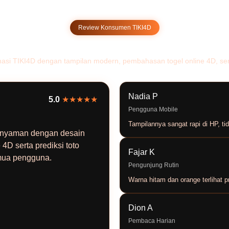
Review Konsumen TIKI4D
 Jitu Pasaran Togel Online 4D Bersama Prediksi Toto Terpercay
 TIKI4D dengan tampilan modern, pembahasan togel online 4D, serta 
Nadia P
5.0
★★★★★
Pengguna Mobile
Tampilannya sangat rapi di HP, t
 nyaman dengan desain
4D serta prediksi toto
Fajar K
emua pengguna.
Pengunjung Rutin
Warna hitam dan orange terlihat 
Dion A
Pembaca Harian