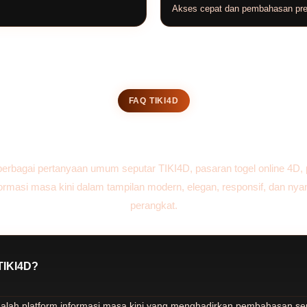
Akses cepat dan pembahasan predi
FAQ TIKI4D
Togel Online 4D Bersama Prediksi 
erbagai pertanyaan umum seputar TIKI4D, pasaran togel online 4D, pr
rmasi masa kini dalam tampilan modern, elegan, responsif, dan ny
perangkat.
 TIKI4D?
alah platform informasi masa kini yang menghadirkan pembahasan seput