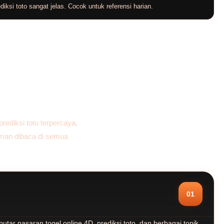
ksi toto sangat jelas. Cocok untuk referensi harian.
Toto Terpercaya no.1 di Asia
ediksi toto terpercaya,
aman dibaca di semua
01
ar pasaran togel online 4D, prediksi toto, dan berbagai topik