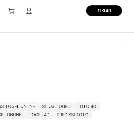
h-IDR
SITUS TOGEL ONLINE
TIKI4D
SITUS TOGEL
TOTO ONLINE
PREDIKSI TOTO
TOTO 4D
500 pieces
501 - 1000 pieces
>= 1001 pieces
.5
$0.75
$1
Select now
ations
4D :
FREE BET 5X - FREE PREDIKSI
US TOGEL ONLINE
SITUS TOGEL
TOTO 4D
EL ONLINE
TOGEL 4D
PREDIKSI TOTO
us