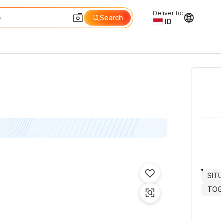
Deliver to:
for?
e
Search
Englis
ID
cover
4D Bersama Prediksi Toto Terpercaya
10 - 
$0
 in SITUS TOGEL ONLINE
Vari
TIKI
SIT
TOG
Bon