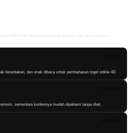
a no.1 di Asia
prediksi toto terpercaya yang disusun rapi dan nyaman.
★★★★★
idak berantakan, dan enak dibaca untuk pembahasan togel online 4D.
★★★★★
premium, sementara kontennya mudah dipahami tanpa ribet.
★★★★★