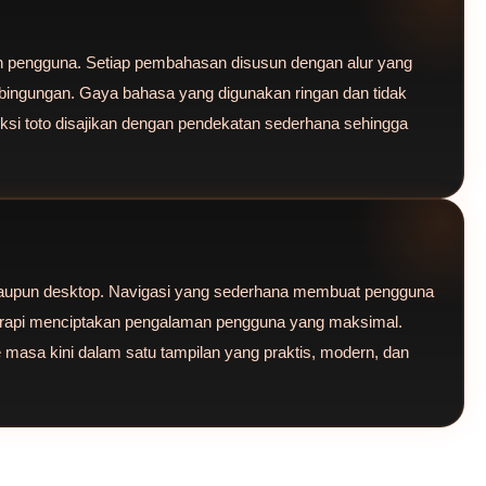
an pengguna. Setiap pembahasan disusun dengan alur yang
ebingungan. Gaya bahasa yang digunakan ringan dan tidak
iksi toto disajikan dengan pendekatan sederhana sehingga
, maupun desktop. Navigasi yang sederhana membuat pengguna
ng rapi menciptakan pengalaman pengguna yang maksimal.
masa kini dalam satu tampilan yang praktis, modern, dan