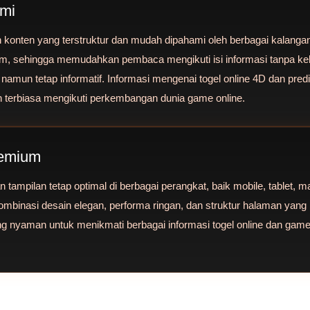
ami
n konten yang terstruktur dan mudah dipahami oleh berbagai kalang
alam, sehingga memudahkan pembaca mengikuti isi informasi tanpa k
amun tetap informatif. Informasi mengenai togel online 4D dan pred
h terbiasa mengikuti perkembangan dunia game online.
remium
tampilan tetap optimal di berbagai perangkat, baik mobile, tablet
ombinasi desain elegan, performa ringan, dan struktur halaman ya
 nyaman untuk menikmati berbagai informasi togel online dan game 